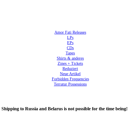
Amor Fati Releases
LPs
EPs
CDs
Tapes
Shirts & anderes
Zines + Tickets
Reduziert
Neue Artikel
Forbidden Frequencies
Terratur Possessions
Shipping to Russia and Belarus is not possible for the time being!