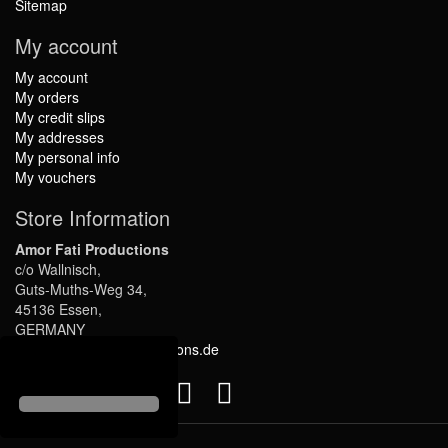
Sitemap
My account
My account
My orders
My credit slips
My addresses
My personal info
My vouchers
Store Information
Amor Fati Productions
c/o Wallnisch,
Guts-Muths-Weg 34,
45136 Essen,
GERMANY
info@amor-fati-productions.de
Follow us