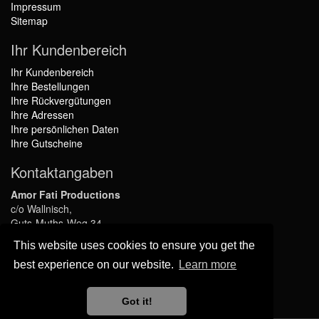
Impressum
Sitemap
Ihr Kundenbereich
Ihr Kundenbereich
Ihre Bestellungen
Ihre Rückvergütungen
Ihre Adressen
Ihre persönlichen Daten
Ihre Gutscheine
Kontaktangaben
Amor Fati Productions
c/o Wallnisch,
Guts-Muths-Weg 34,
45136 Essen,
This website uses cookies to ensure you get the
GERMANY
best experience on our website.
Learn more
info@amor-fati-productions.de
Folgen Sie uns
Got it!