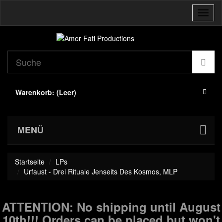
Navig
umsch
Warenkorb:
(Leer)
MENÜ
Startseite
LPs
Urfaust - Drei Rituale Jenseits Des Kosmos, MLP
ATTENTION: No shipping until August
10th!!! Orders can be placed but won't