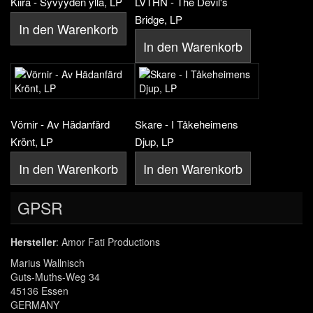
Kiira - Syvyyden yllä, LP
LVTHN - The Devil's
Bridge, LP
In den Warenkorb
In den Warenkorb
Vörnir - Av Hädanfärd
Skare - I Tåkeheimens
Krönt, LP
Djup, LP
In den Warenkorb
In den Warenkorb
GPSR
Hersteller
: Amor Fati Productions
Marius Wallnisch
Guts-Muths-Weg 34
45136 Essen
GERMANY