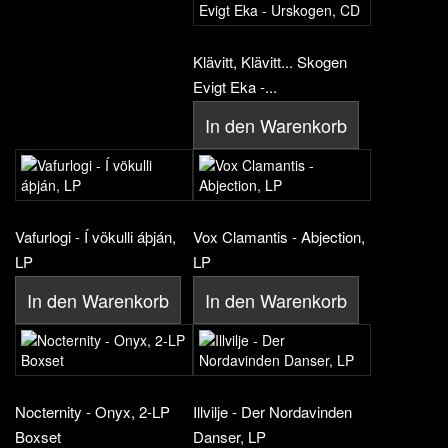
Klävitt, Klävitt... Skogen
Evigt Eka -...
In den Warenkorb
Vafurlogi - Í vökulli áþján,
Vox Clamantis - Abjection,
LP
LP
In den Warenkorb
In den Warenkorb
Nocternity - Onyx, 2-LP
Illvilje - Der Nordavinden
Boxset
Danser, LP