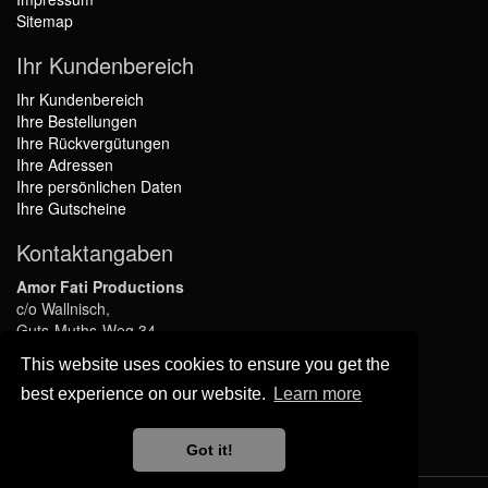
Sitemap
Ihr Kundenbereich
Ihr Kundenbereich
Ihre Bestellungen
Ihre Rückvergütungen
Ihre Adressen
Ihre persönlichen Daten
Ihre Gutscheine
Kontaktangaben
Amor Fati Productions
c/o Wallnisch,
Guts-Muths-Weg 34,
45136 Essen,
This website uses cookies to ensure you get the
GERMANY
info@amor-fati-productions.de
best experience on our website.
Learn more
Folgen Sie uns
Got it!