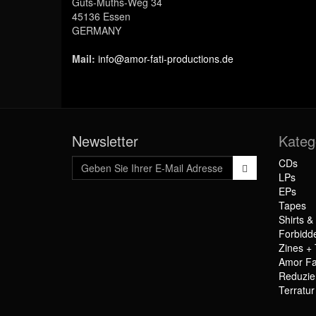
Guts-Muths-Weg 34
45136 Essen
GERMANY
Mail:
info@amor-fati-productions.de
Newsletter
Kateg
CDs
LPs
EPs
Tapes
Shirts &
Forbidd
Zines + 
Amor Fa
Reduzie
Terratu