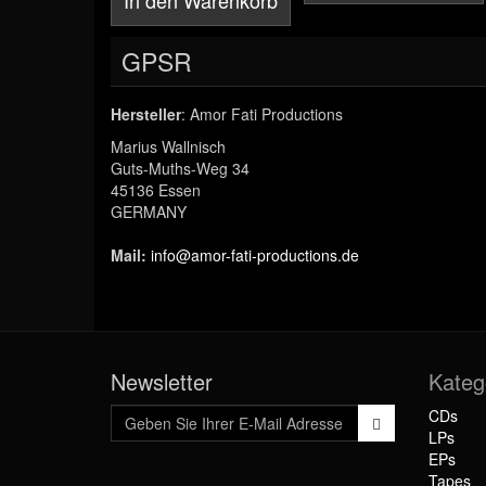
In den Warenkorb
GPSR
Hersteller
: Amor Fati Productions
Marius Wallnisch
Guts-Muths-Weg 34
45136 Essen
GERMANY
Mail:
info@amor-fati-productions.de
Newsletter
Kateg
CDs
LPs
EPs
Tapes